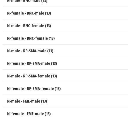
N-male - BNC-male (13)
N-female - BNC-male (13)
N-male - BNC-female (13)
N-female - BNC-female (13)
N-male - RP-SMA-male (13)
N-female - RP-SMA-male (13)
N-male - RP-SMA-female (13)
N-female - RP-SMA-female (13)
N-male - FME-male (13)
N-female - FME-male (13)