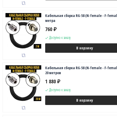
Кабельная сборка RG-58 (N-female - F-female
метра
760
₽
Доступно к заказу
В корзину
Кабельная сборка RG-58 (N-female - F-femal
20 метров
1 880
₽
Доступно к заказу
В корзину