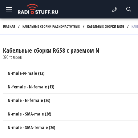
ГЛАВНАЯ
/
КАБЕЛЬНЫЕ СБОРКИ РАДИОЧАСТОТНЫЕ
/
КАБЕЛЬНЫЕ СБОРКИ RG58
/
КАБ
Кабельные сборки RG58 с раземом N
390 товаров
N-male-N-male (13)
N-female - N-female (13)
N-male - N-female (26)
N-male - SMA-male (26)
N-male - SMA-female (26)