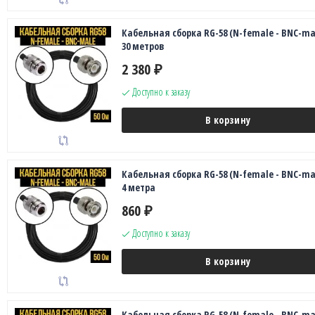
Кабельная сборка RG-58 (N-female - BNC-mal
30 метров
2 380
₽
Доступно к заказу
В корзину
Кабельная сборка RG-58 (N-female - BNC-mal
4 метра
860
₽
Доступно к заказу
В корзину
Кабельная сборка RG-58 (N-female - BNC-mal