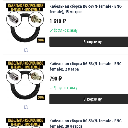
Кабельная сборка RG-58 (N-female - BNC-
female), 15 метров
1 610
₽
Доступно к заказу
В корзину
Кабельная сборка RG-58 (N-female - BNC-
female), 2 метра
790
₽
Доступно к заказу
В корзину
Кабельная сборка RG-58 (N-female - BNC-
female), 20 метров