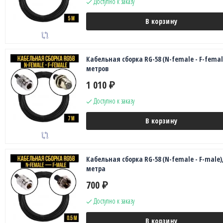
Доступно к заказу
В корзину
Кабельная сборка RG-58 (N-female - F-female
метров
1 010
₽
Доступно к заказу
В корзину
Кабельная сборка RG-58 (N-female - F-male),
метра
700
₽
Доступно к заказу
В корзину