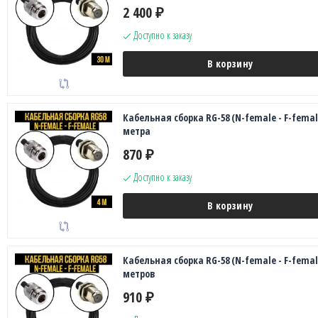
2 400
₽
Доступно к заказу
В корзину
Кабельная сборка RG-58 (N-female - F-female
метра
870
₽
Доступно к заказу
В корзину
Кабельная сборка RG-58 (N-female - F-female
метров
910
₽