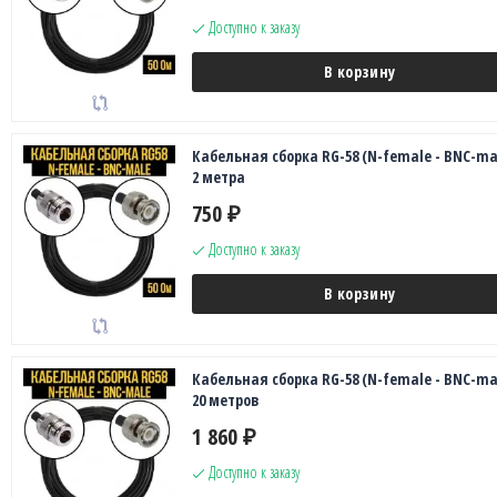
Доступно к заказу
В корзину
Кабельная сборка RG-58 (N-female - BNC-mal
2 метра
750
₽
Доступно к заказу
В корзину
Кабельная сборка RG-58 (N-female - BNC-mal
20 метров
1 860
₽
Доступно к заказу