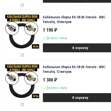
Кабельная сборка RG-58 (N-female - BNC-
female), 10 метров
1 190
₽
Доступно к заказу
В корзину
Кабельная сборка RG-58 (N-female - BNC-
female), 12 метров
1 300
₽
Доступно к заказу
В корзину