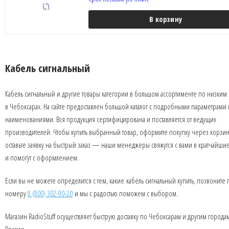
В корзину
Кабель сигнальный
Кабель сигнальный и другие товары категории в большом ассортименте по низким
в Чебоксарах. На сайте предоставлен большой каталог с подробными параметрами 
наименованиями. Вся продукция сертифицирована и поставляется от ведущих
производителей. Чтобы купить выбранный товар, оформите покупку через корзин
оставьте заявку на быстрый заказ — наши менеджеры свяжутся с вами в кратчайши
и помогут с оформлением.
Если вы не можете определится с тем, какие кабель сигнальный купить, позвоните 
номеру
8 (800) 302-90-20
и мы с радостью поможем с выбором.
Магазин RadioStuff осуществляет быструю доставку по Чебоксарам и другим города