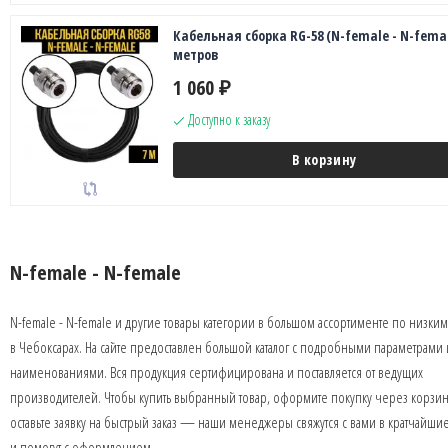
Кабельная сборка RG-58 (N-female - N-femal
метров
1 060
₽
Доступно к заказу
В корзину
N-female - N-female
N-female - N-female и другие товары категории в большом ассортименте по низки
в Чебоксарах. На сайте предоставлен большой каталог с подробными параметрами 
наименованиями. Вся продукция сертифицирована и поставляется от ведущих
производителей. Чтобы купить выбранный товар, оформите покупку через корзин
оставьте заявку на быстрый заказ — наши менеджеры свяжутся с вами в кратчайши
и помогут с оформлением.