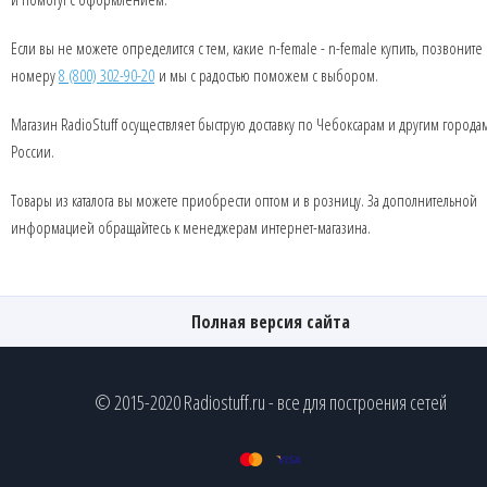
Если вы не можете определится с тем, какие n-female - n-female купить, позвоните
номеру
8 (800) 302-90-20
и мы с радостью поможем с выбором.
Магазин RadioStuff осуществляет быструю доставку по Чебоксарам и другим города
России.
Товары из каталога вы можете приобрести оптом и в розницу. За дополнительной
информацией обращайтесь к менеджерам интернет-магазина.
Полная версия сайта
© 2015-2020 Radiostuff.ru - все для построения сетей