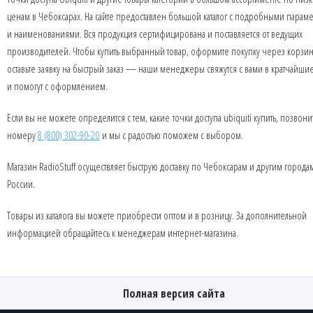
ценам в Чебоксарах. На сайте предоставлен большой каталог с подробными парам
и наименованиями. Вся продукция сертифицирована и поставляется от ведущих
производителей. Чтобы купить выбранный товар, оформите покупку через корзин
оставьте заявку на быстрый заказ — наши менеджеры свяжутся с вами в кратчайши
и помогут с оформлением.
Если вы не можете определится с тем, какие точки доступа ubiquiti купить, позвони
номеру
8 (800) 302-90-20
и мы с радостью поможем с выбором.
Магазин RadioStuff осуществляет быструю доставку по Чебоксарам и другим города
России.
Товары из каталога вы можете приобрести оптом и в розницу. За дополнительной
информацией обращайтесь к менеджерам интернет-магазина.
Полная версия сайта