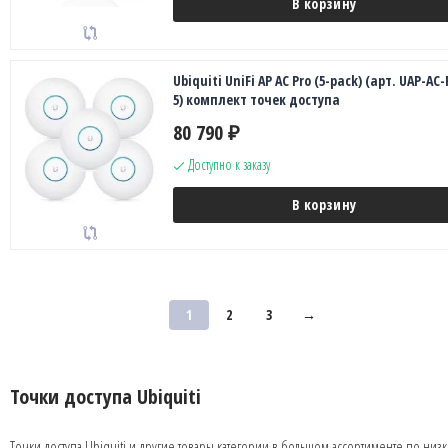
В корзину
Ubiquiti UniFi AP AC Pro (5-pack) (арт. UAP-AC
5) комплект точек доступа
80 790
₽
Доступно к заказу
В корзину
1
2
3
→
Точки доступа Ubiquiti
Точки доступа Ubiquiti и другие товары категории в большом ассортименте по низ