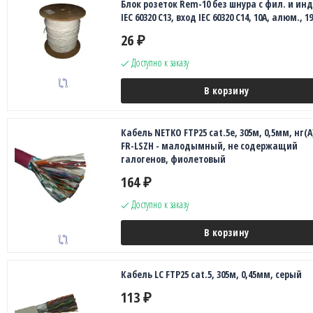
Блок розеток Rem-10 без шнура с фил. и инд.
IEC 60320 C13, вход IEC 60320 C14, 10A, алюм., 19
26
₽
Доступно к заказу
В корзину
Кабель NETKO FTP25 cat.5e, 305м, 0,5мм, нг(А
FR-LSZH - малодымный, не содержащий
галогенов, фиолетовый
164
₽
Доступно к заказу
В корзину
Кабель LC FTP25 cat.5, 305м, 0,45мм, серый
113
₽