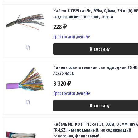
Кабель UTP25 cat.5e, 305м, 0,5мм, ZH нг(A)-HF
содержащий галогенов, серый
228
₽
Срок поставки уточняйте
В корзину
Панель осветительная светодиодная 36-48
АС/36-48 DC
3 320
₽
Срок поставки уточняйте
В корзину
Кабель NETKO FTP16 cat.5e, 305м, 0,5мм, нг(А
FR-LSZH - малодымный, не содержащий
галогенов, фиолетовый