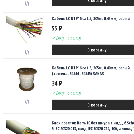
В корзину
Кабель LC UTP16 cat.5, 305м, 0,45мм, серый
55
₽
Доступно к заказу
В корзину
Кабель LC UTP16 cat.3, 305м, 0,40мм, серый
(замена: 54944 ; 54945) ЗАКАЗ
34
₽
Доступно к заказу
В корзину
Блок розеток Rem-10 без шнура с инд., 6 Sсh
5 IEC 60320 C13, вход IEC 60320 C14, 10A, алюм., 