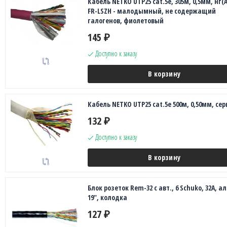
Кабель NETKO UTP25 cat.5e, 305м, 0,5мм, нг(А
FR-LSZH - малодымный, не содержащий
галогенов, фиолетовый
145
₽
Доступно к заказу
В корзину
Кабель NETKO UTP25 cat.5е 500м, 0,50мм, се
132
₽
Доступно к заказу
В корзину
Блок розеток Rem-32 с авт., 6 Schuko, 32А, а
19", колодка
127
₽