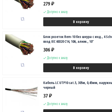
279
₽
Доступно к заказу
В корзину
Блок розеток Rem-10 без шнура с инд., 4 Sсh
вход IEC 60320 C14, 10A, алюм., 10"
306
₽
Доступно к заказу
В корзину
Кабель LC UTP10 cat.5, 305м, 0,45мм, наружн
черный
37
₽
Доступно к заказу