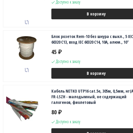
Доступно к заказу
В корзину
Блок розеток Rem-10 без шнура с выкл., 5 IEC
60320 C13, вход IEC 60320 C14, 10A, алюм., 10"
45
₽
Доступно к заказу
В корзину
Кабель NETKO UTP16 cat.5e, 305м, 0,5мм, нг(А
FR-LSZH - малодымный, не содержащий
галогенов, фиолетовый
80
₽
Доступно к заказу