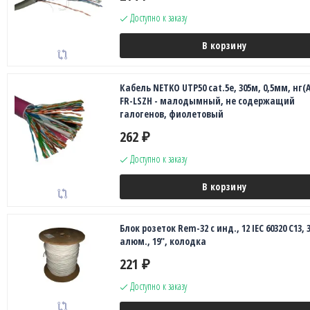
Доступно к заказу
В корзину
Кабель NETKO UTP50 cat.5e, 305м, 0,5мм, нг(А
FR-LSZH - малодымный, не содержащий
галогенов, фиолетовый
262
₽
Доступно к заказу
В корзину
Блок розеток Rem-32 с инд., 12 IEC 60320 C13, 3
алюм., 19", колодка
221
₽
Доступно к заказу