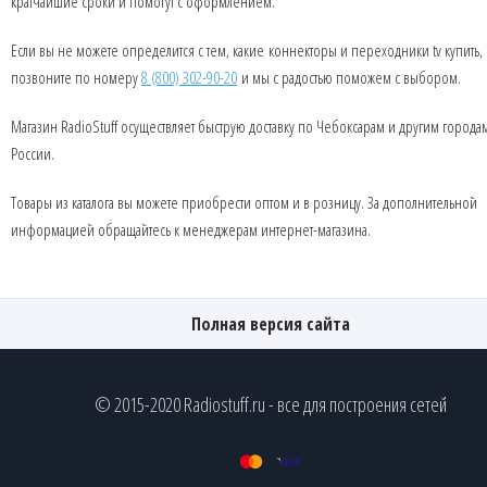
кратчайшие сроки и помогут с оформлением.
Если вы не можете определится с тем, какие коннекторы и переходники tv купить,
позвоните по номеру
8 (800) 302-90-20
и мы с радостью поможем с выбором.
Магазин RadioStuff осуществляет быструю доставку по Чебоксарам и другим города
России.
Товары из каталога вы можете приобрести оптом и в розницу. За дополнительной
информацией обращайтесь к менеджерам интернет-магазина.
Полная версия сайта
© 2015-2020 Radiostuff.ru - все для построения сетей