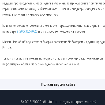
ведущих производителей. Чтобы купить выбранный товар, оформите покупку чер
корзину или оставьте заявку на быстрый заказ — наши менеджеры свяжутся с вами 
кратчайшие сроки и помогут с оформлением.
Если вы не можете определится с тем, какие переходники аудио-видео купить, по
по номеру
8 (800) 302-90-20
и мы с радостью поможем с выбором.
Магазин RadioStuff осуществляет быструю доставку по Чебоксарам и другим города
России.
Товары из каталога вы можете приобрести оптом и в розницу. За дополнительной
информацией обращайтесь к менеджерам интернет-магазина.
Полная версия сайта
© 2015-2020 Radiostuff.ru - все для построения сетей