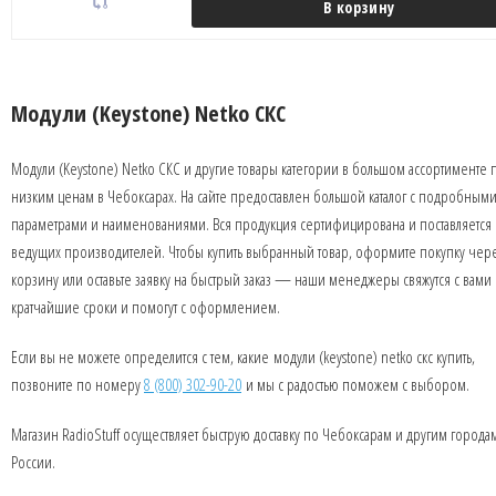
В корзину
Модули (Keystone) Netko СКС
Модули (Keystone) Netko СКС и другие товары категории в большом ассортименте 
низким ценам в Чебоксарах. На сайте предоставлен большой каталог с подробным
параметрами и наименованиями. Вся продукция сертифицирована и поставляется 
ведущих производителей. Чтобы купить выбранный товар, оформите покупку чер
корзину или оставьте заявку на быстрый заказ — наши менеджеры свяжутся с вами 
кратчайшие сроки и помогут с оформлением.
Если вы не можете определится с тем, какие модули (keystone) netko скс купить,
позвоните по номеру
8 (800) 302-90-20
и мы с радостью поможем с выбором.
Магазин RadioStuff осуществляет быструю доставку по Чебоксарам и другим города
России.