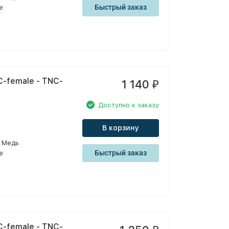
Быстрый заказ
e
-female - TNC-
1 140
₽
Доступно к заказу
В корзину
Медь
Быстрый заказ
e
-female - TNC-