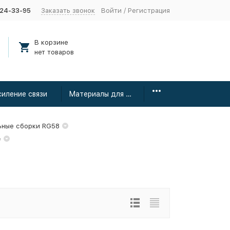
424-33-95
Заказать звонок
Войти
/
Регистрация
В корзине
нет товаров
силение связи
Материалы для монтажа
ьные сборки RG58
e