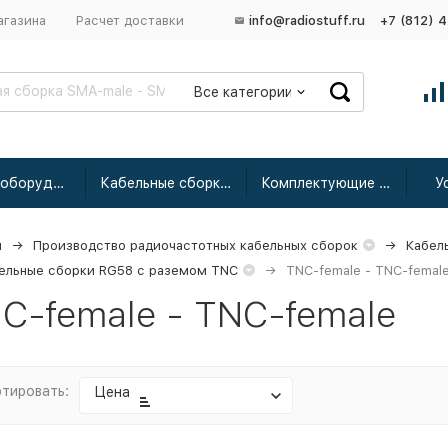
агазина
Расчет доставки
info@radiostuff.ru
+7 (812) 
Все категории
Сетевое оборудование
Кабельные сборки радиочастотные
Комплектующие для усиления
У
я
Производство радиочастотных кабельных сборок
Кабел
ельные сборки RG58 с раземом TNC
TNC-female - TNC-femal
C-female - TNC-female
тировать:
Цена