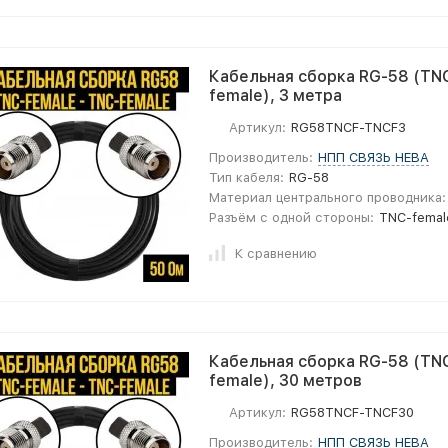
Кабельная сборка RG-58 (TNC
female), 3 метра
Артикул:
RG58TNCF-TNCF3
Производитель:
НПП СВЯЗЬ НЕВА
Тип кабеля:
RG-58
Материал центрального проводника:
Разъём с одной стороны:
TNC-femal
К сравнению
Кабельная сборка RG-58 (TNC
female), 30 метров
Артикул:
RG58TNCF-TNCF30
Производитель:
НПП СВЯЗЬ НЕВА