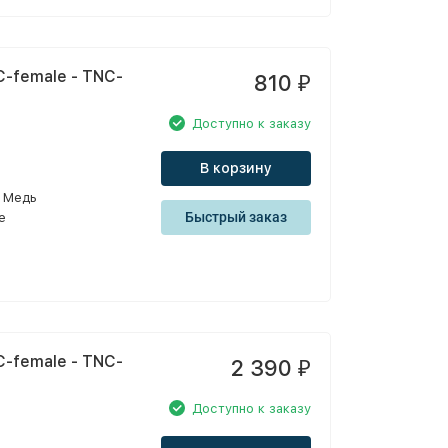
-female - TNC-
810
₽
Доступно к заказу
В корзину
Медь
Быстрый заказ
e
-female - TNC-
2 390
₽
Доступно к заказу