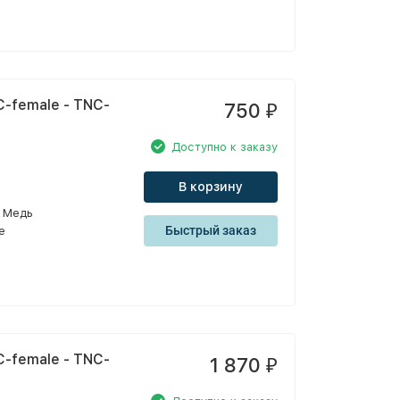
-female - TNC-
750
₽
Доступно к заказу
В корзину
Медь
Быстрый заказ
e
-female - TNC-
1 870
₽