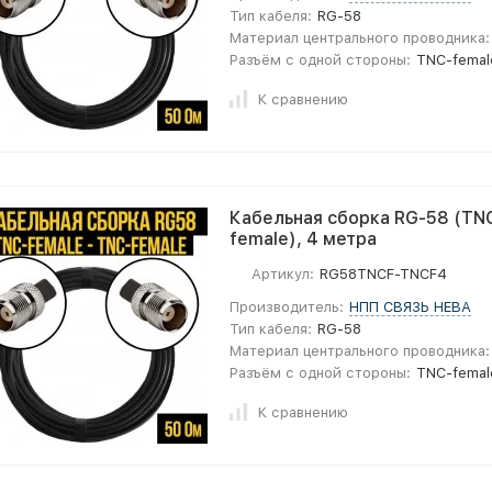
Тип кабеля:
RG-58
Материал центрального проводника:
Разъём с одной стороны:
TNC-femal
К сравнению
Кабельная сборка RG-58 (TNC
female), 4 метра
Артикул:
RG58TNCF-TNCF4
Производитель:
НПП СВЯЗЬ НЕВА
Тип кабеля:
RG-58
Материал центрального проводника:
Разъём с одной стороны:
TNC-femal
К сравнению