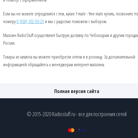
Если вы не можете определится с тем, какие f-male - fme-male купить, позвоните п
номеру
8 (800) 302-90-20
и мы с радостью поможем с выбором.
Магазин RadioStuff осуществляет быструю доставку по Чебоксарам и другим города
России.
Товары из каталога вы можете приобрести оптом и в розницу. За дополнительной
информацией обращайтесь к менеджерам интернет-магазина.
Полная версия сайта
© 2015-2020 Radiostuff.ru - все для построения сетей