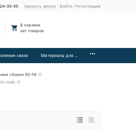
424-33-95
Заказать звонок
Войти
/
Регистрация
В корзине
нет товаров
силение связи
Материалы для монтажа
ьные сборки 5D-FB
MA-male