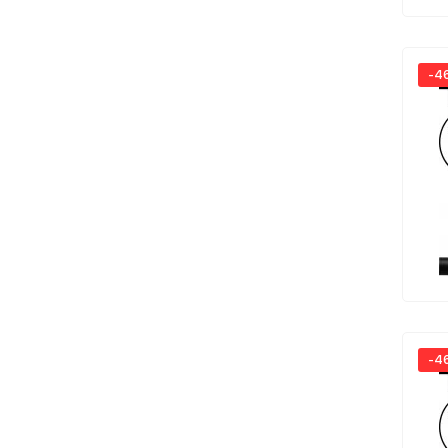
-4
-4