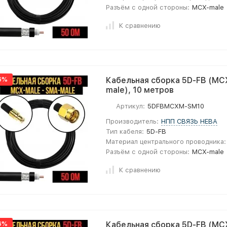
Разъём с одной стороны:
MCX-male
К сравнению
6%
Кабельная сборка 5D-FB (MC
male), 10 метров
Артикул:
5DFBMCXM-SM10
Производитель:
НПП СВЯЗЬ НЕВА
Тип кабеля:
5D-FB
Материал центрального проводника:
Разъём с одной стороны:
MCX-male
К сравнению
6%
Кабельная сборка 5D-FB (MC