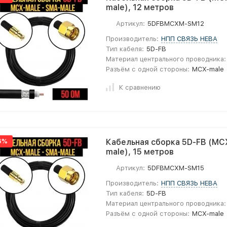
male), 12 метров
Артикул:
5DFBMCXM-SM12
Производитель:
НПП СВЯЗЬ НЕВА
Тип кабеля:
5D-FB
Материал центрального проводника:
Разъём с одной стороны:
MCX-male
К сравнению
6%
Кабельная сборка 5D-FB (MC
male), 15 метров
Артикул:
5DFBMCXM-SM15
Производитель:
НПП СВЯЗЬ НЕВА
Тип кабеля:
5D-FB
Материал центрального проводника:
Разъём с одной стороны:
MCX-male