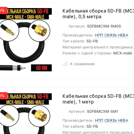
6%
Кабельная сборка 5D-FB (MC
male), 0,5 метра
Артикул:
5DFBMCXM-SM05
Производитель:
НПП СВЯЗЬ НЕВА
Тип кабеля:
5D-FB
Материал центрального проводника:
Разъём с одной стороны:
MCX-male
К сравнению
6%
Кабельная сборка 5D-FB (MC
male), 1 метр
Артикул:
5DFBMCXM-SM1
Производитель:
НПП СВЯЗЬ НЕВА
Тип кабеля:
5D-FB
Материал центрального проводника: