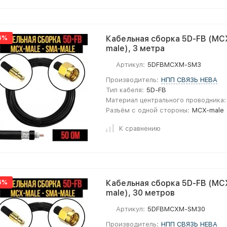
6%
Кабельная сборка 5D-FB (MC
male), 3 метра
Артикул:
5DFBMCXM-SM3
Производитель:
НПП СВЯЗЬ НЕВА
Тип кабеля:
5D-FB
Материал центрального проводника:
Разъём с одной стороны:
MCX-male
К сравнению
6%
Кабельная сборка 5D-FB (MC
male), 30 метров
Артикул:
5DFBMCXM-SM30
Производитель:
НПП СВЯЗЬ НЕВА