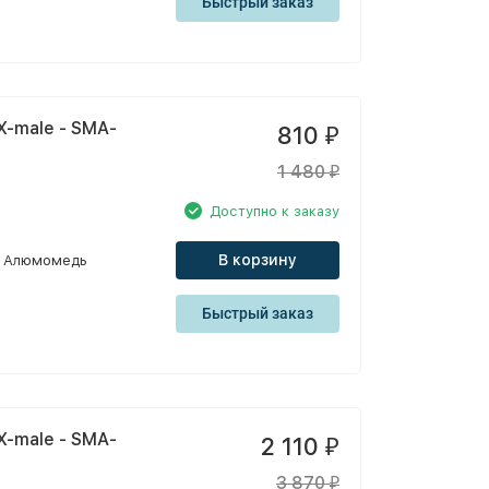
Быстрый заказ
X-male - SMA-
810
₽
1 480
₽
Доступно к заказу
В корзину
Алюмомедь
Быстрый заказ
X-male - SMA-
2 110
₽
3 870
₽