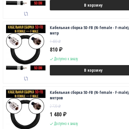
В корзину
Кабельная сборка 5D-FB (N-female - F-male),
метр
1 480
₽
810
₽
Доступно к заказу
В корзину
Кабельная сборка 5D-FB (N-female - F-male),
метров
2 720
₽
1 480
₽
Доступно к заказу