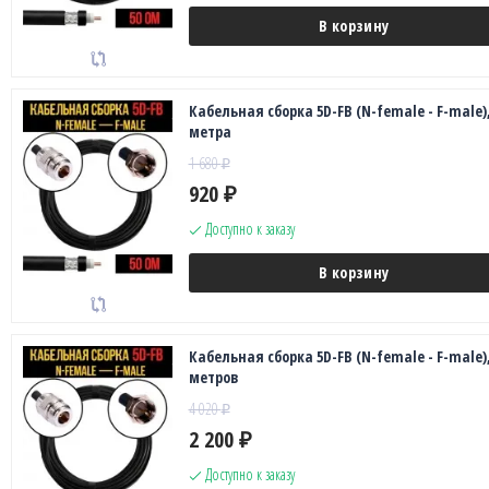
В корзину
Кабельная сборка 5D-FB (N-female - F-male),
метра
1 680
₽
920
₽
Доступно к заказу
В корзину
Кабельная сборка 5D-FB (N-female - F-male),
метров
4 020
₽
2 200
₽
Доступно к заказу