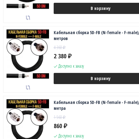
В корзину
Кабельная сборка 5D-FB (N-female - F-male),
метров
4 360
₽
2 380
₽
Доступно к заказу
В корзину
Кабельная сборка 5D-FB (N-female - F-male),
метра
1 560
₽
860
₽
Доступно к заказу