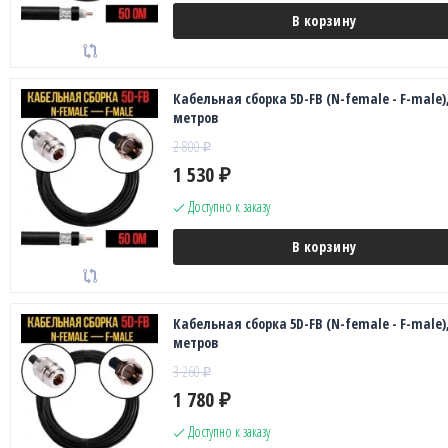
В корзину
Кабельная сборка 5D-FB (N-female - F-male),
метров
2 800
₽
1 530
₽
Доступно к заказу
В корзину
Кабельная сборка 5D-FB (N-female - F-male),
метров
3 260
₽
1 780
₽
Доступно к заказу