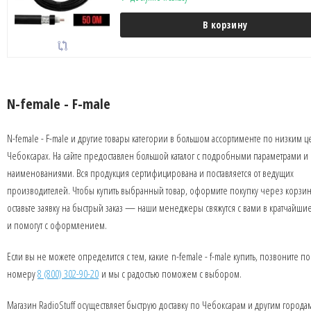
В корзину
N-female - F-male
N-female - F-male и другие товары категории в большом ассортименте по низким ц
Чебоксарах. На сайте предоставлен большой каталог с подробными параметрами и
наименованиями. Вся продукция сертифицирована и поставляется от ведущих
производителей. Чтобы купить выбранный товар, оформите покупку через корзин
оставьте заявку на быстрый заказ — наши менеджеры свяжутся с вами в кратчайши
и помогут с оформлением.
Если вы не можете определится с тем, какие n-female - f-male купить, позвоните по
номеру
8 (800) 302-90-20
и мы с радостью поможем с выбором.
Магазин RadioStuff осуществляет быструю доставку по Чебоксарам и другим города