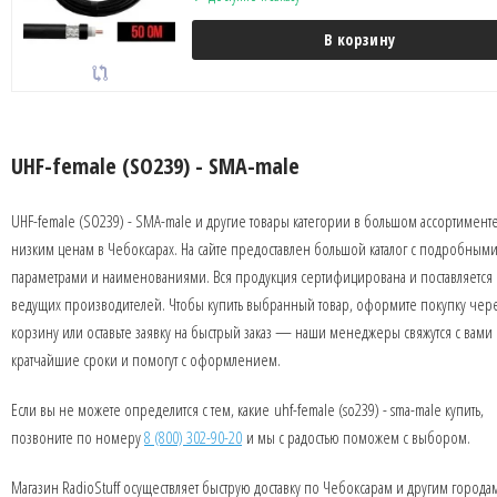
В корзину
UHF-female (SO239) - SMA-male
UHF-female (SO239) - SMA-male и другие товары категории в большом ассортимент
низким ценам в Чебоксарах. На сайте предоставлен большой каталог с подробным
параметрами и наименованиями. Вся продукция сертифицирована и поставляется 
ведущих производителей. Чтобы купить выбранный товар, оформите покупку чер
корзину или оставьте заявку на быстрый заказ — наши менеджеры свяжутся с вами 
кратчайшие сроки и помогут с оформлением.
Если вы не можете определится с тем, какие uhf-female (so239) - sma-male купить,
позвоните по номеру
8 (800) 302-90-20
и мы с радостью поможем с выбором.
Магазин RadioStuff осуществляет быструю доставку по Чебоксарам и другим города