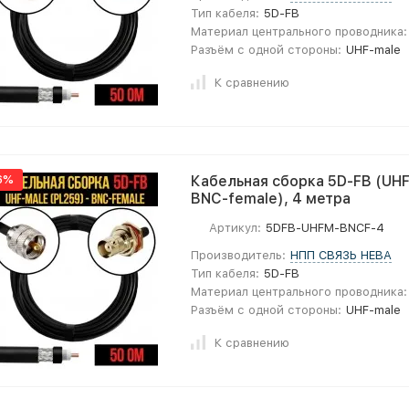
Тип кабеля:
5D-FB
Материал центрального проводника:
Разъём с одной стороны:
UHF-male
К сравнению
6%
Кабельная сборка 5D-FB (UHF
BNC-female), 4 метра
Артикул:
5DFB-UHFM-BNCF-4
Производитель:
НПП СВЯЗЬ НЕВА
Тип кабеля:
5D-FB
Материал центрального проводника:
Разъём с одной стороны:
UHF-male
К сравнению