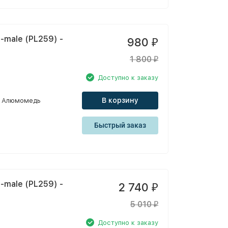
-male (PL259) -
980
₽
1 800
₽
Доступно к заказу
В корзину
Алюмомедь
Быстрый заказ
-male (PL259) -
2 740
₽
5 010
₽
Доступно к заказу