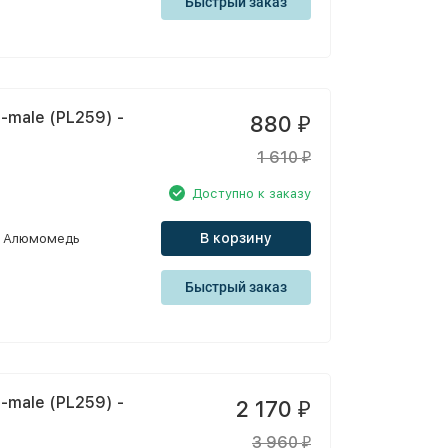
Быстрый заказ
-male (PL259) -
880
₽
1 610
₽
Доступно к заказу
В корзину
Алюмомедь
Быстрый заказ
-male (PL259) -
2 170
₽
3 960
₽