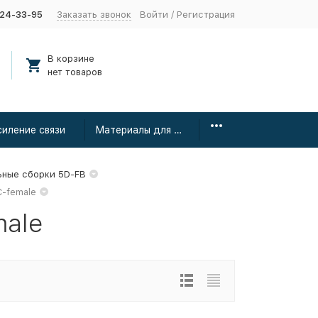
424-33-95
Заказать звонок
Войти
/
Регистрация
В корзине
нет товаров
силение связи
Материалы для монтажа
ьные сборки 5D-FB
C-female
male