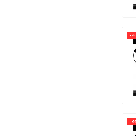
-4
-4