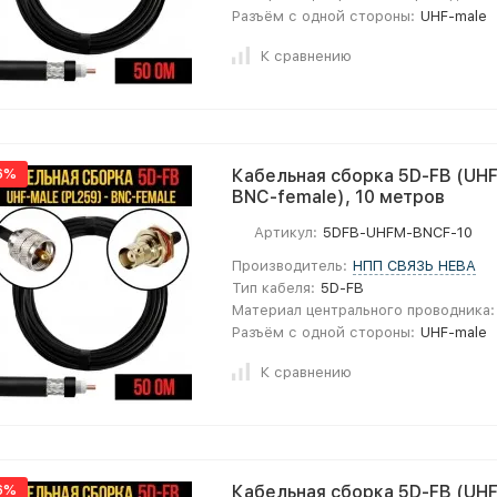
Разъём с одной стороны:
UHF-male
К сравнению
6%
Кабельная сборка 5D-FB (UHF
BNC-female), 10 метров
Артикул:
5DFB-UHFM-BNCF-10
Производитель:
НПП СВЯЗЬ НЕВА
Тип кабеля:
5D-FB
Материал центрального проводника:
Разъём с одной стороны:
UHF-male
К сравнению
6%
Кабельная сборка 5D-FB (UHF