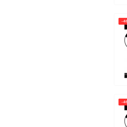
-4
-4