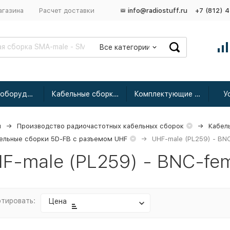
агазина
Расчет доставки
info@radiostuff.ru
+7 (812) 
Все категории
Сетевое оборудование
Кабельные сборки радиочастотные
Комплектующие для усиления
У
я
Производство радиочастотных кабельных сборок
Кабел
ельные сборки 5D-FB с разъемом UHF
UHF-male (PL259) - BN
F-male (PL259) - BNC-fe
тировать:
Цена