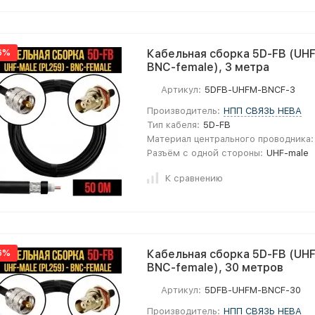
6%
Кабельная сборка 5D-FB (UHF
BNC-female), 3 метра
Артикул:
5DFB-UHFM-BNCF-3
Производитель:
НПП СВЯЗЬ НЕВА
Тип кабеля:
5D-FB
Материал центрального проводника:
Разъём с одной стороны:
UHF-male
К сравнению
6%
Кабельная сборка 5D-FB (UHF
BNC-female), 30 метров
Артикул:
5DFB-UHFM-BNCF-30
Производитель:
НПП СВЯЗЬ НЕВА