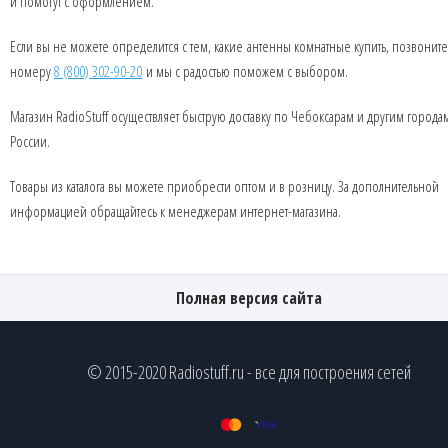
и помогут с оформлением.
Если вы не можете определится с тем, какие антенны комнатные купить, позвонит
номеру
8 (800) 302-90-20
и мы с радостью поможем с выбором.
Магазин RadioStuff осуществляет быструю доставку по Чебоксарам и другим города
России.
Товары из каталога вы можете приобрести оптом и в розницу. За дополнительной
информацией обращайтесь к менеджерам интернет-магазина.
Полная версия сайта
© 2015-2020 Radiostuff.ru - все для построения сетей