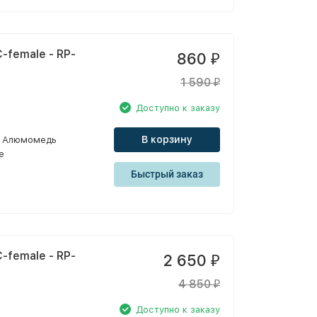
-female - RP-
860
₽
1 590
₽
Доступно к заказу
В корзину
Алюмомедь
e
Быстрый заказ
-female - RP-
2 650
₽
4 850
₽
Доступно к заказу