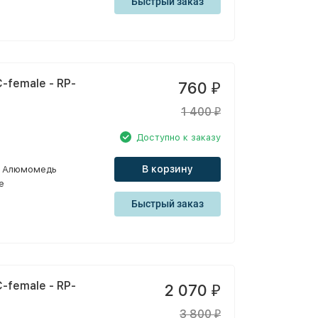
Быстрый заказ
-female - RP-
760
₽
1 400
₽
Доступно к заказу
В корзину
Алюмомедь
e
Быстрый заказ
-female - RP-
2 070
₽
3 800
₽