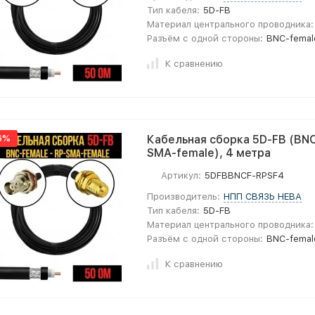
Тип кабеля:
5D-FB
Материал центрального проводника:
Разъём с одной стороны:
BNC-femal
К сравнению
6%
Кабельная сборка 5D-FB (BNC
SMA-female), 4 метра
Артикул:
5DFBBNCF-RPSF4
Производитель:
НПП СВЯЗЬ НЕВА
Тип кабеля:
5D-FB
Материал центрального проводника:
Разъём с одной стороны:
BNC-femal
К сравнению