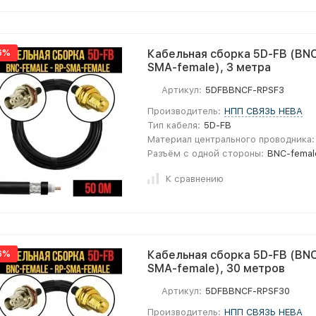
6%
Кабельная сборка 5D-FB (BNC
SMA-female), 3 метра
Артикул:
5DFBBNCF-RPSF3
Производитель:
НПП СВЯЗЬ НЕВА
Тип кабеля:
5D-FB
Материал центрального проводника:
Разъём с одной стороны:
BNC-femal
К сравнению
6%
Кабельная сборка 5D-FB (BNC
SMA-female), 30 метров
Артикул:
5DFBBNCF-RPSF30
Производитель:
НПП СВЯЗЬ НЕВА