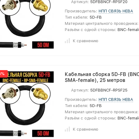
Артикул:
5DFBBNCF-RPSF20
Производитель:
НПП СВЯЗЬ НЕВА
Тип кабеля:
5D-FB
Материал центрального проводника:
Разъём с одной стороны:
BNC-femal
К сравнению
6%
Кабельная сборка 5D-FB (BNC
SMA-female), 25 метров
Артикул:
5DFBBNCF-RPSF25
Производитель:
НПП СВЯЗЬ НЕВА
Тип кабеля:
5D-FB
Материал центрального проводника:
Разъём с одной стороны:
BNC-femal
К сравнению