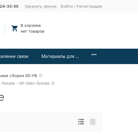
424-33-95
Заказать звонок
Войти
/
Регистрация
В корзине
нет товаров
силение связи
Материалы для монтажа
ьные сборки 5D-FB
-female - RP-SMA-female
e