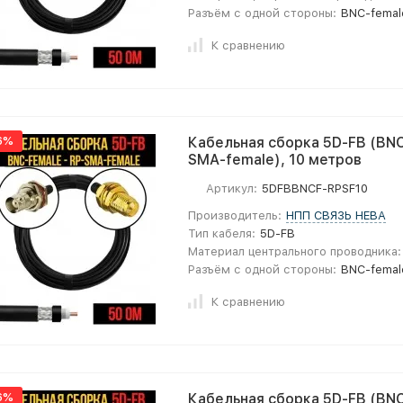
Разъём с одной стороны:
BNC-femal
К сравнению
6%
Кабельная сборка 5D-FB (BNC
SMA-female), 10 метров
Артикул:
5DFBBNCF-RPSF10
Производитель:
НПП СВЯЗЬ НЕВА
Тип кабеля:
5D-FB
Материал центрального проводника:
Разъём с одной стороны:
BNC-femal
К сравнению
6%
Кабельная сборка 5D-FB (BNC