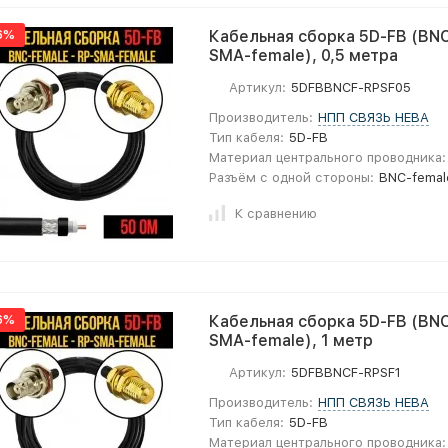
6%
Кабельная сборка 5D-FB (BNC
SMA-female), 0,5 метра
Артикул:
5DFBBNCF-RPSF05
Производитель:
НПП СВЯЗЬ НЕВА
Тип кабеля:
5D-FB
Материал центрального проводника:
Разъём с одной стороны:
BNC-femal
К сравнению
6%
Кабельная сборка 5D-FB (BNC
SMA-female), 1 метр
Артикул:
5DFBBNCF-RPSF1
Производитель:
НПП СВЯЗЬ НЕВА
Тип кабеля:
5D-FB
Материал центрального проводника: