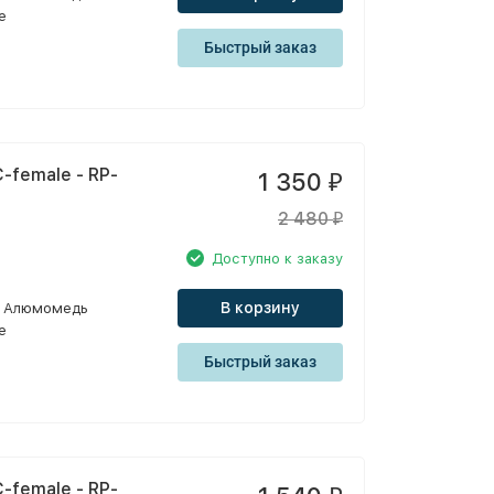
e
Быстрый заказ
-female - RP-
1 350
₽
2 480
₽
Доступно к заказу
В корзину
Алюмомедь
e
Быстрый заказ
-female - RP-