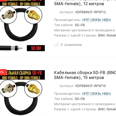
SMA-female), 12 метров
Артикул:
5DFBBNCF-RPSF12
Производитель:
НПП СВЯЗЬ НЕВА
Тип кабеля:
5D-FB
Материал центрального проводника:
Разъём с одной стороны:
BNC-femal
К сравнению
6%
Кабельная сборка 5D-FB (BNC
SMA-female), 15 метров
Артикул:
5DFBBNCF-RPSF15
Производитель:
НПП СВЯЗЬ НЕВА
Тип кабеля:
5D-FB
Материал центрального проводника:
Разъём с одной стороны:
BNC-femal