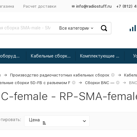
агазина
Расчет доставки
info@radiostuff.ru
+7 (812) 
Все категории
Сетевое оборудование
Кабельные сборки радиочастотные
Комплектующие для усиления
У
я
Производство радиочастотных кабельных сборок
Кабел
ельные сборки 5D-FB с разъемом F
Сборки BNC —
BNC
C-female - RP-SMA-femal
тировать:
Цена