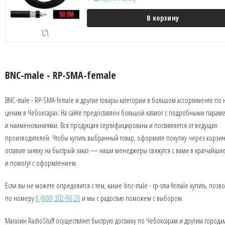
В корзину
BNC-male - RP-SMA-female
BNC-male - RP-SMA-female и другие товары категории в большом ассортименте по
ценам в Чебоксарах. На сайте предоставлен большой каталог с подробными парам
и наименованиями. Вся продукция сертифицирована и поставляется от ведущих
производителей. Чтобы купить выбранный товар, оформите покупку через корзин
оставьте заявку на быстрый заказ — наши менеджеры свяжутся с вами в кратчайши
и помогут с оформлением.
Если вы не можете определится с тем, какие bnc-male - rp-sma-female купить, позв
по номеру
8 (800) 302-90-20
и мы с радостью поможем с выбором.
Магазин RadioStuff осуществляет быструю доставку по Чебоксарам и другим города