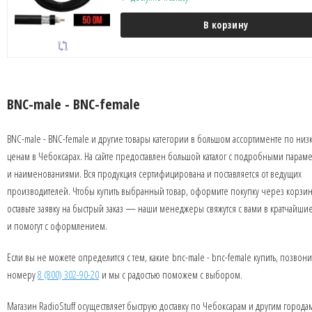
В корзину
BNC-male - BNC-female
BNC-male - BNC-female и другие товары категории в большом ассортименте по низ
ценам в Чебоксарах. На сайте предоставлен большой каталог с подробными парам
и наименованиями. Вся продукция сертифицирована и поставляется от ведущих
производителей. Чтобы купить выбранный товар, оформите покупку через корзин
оставьте заявку на быстрый заказ — наши менеджеры свяжутся с вами в кратчайши
и помогут с оформлением.
Если вы не можете определится с тем, какие bnc-male - bnc-female купить, позвони
номеру
8 (800) 302-90-20
и мы с радостью поможем с выбором.
Магазин RadioStuff осуществляет быструю доставку по Чебоксарам и другим города